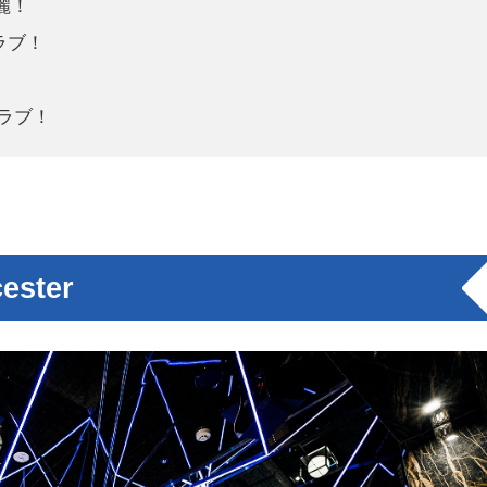
麗！
ラブ！
ラブ！
ster