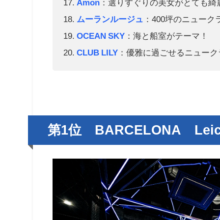
Amon
：選りすぐりの美女がとても綺
ムーランルージュ
：400坪のニューク
OCEAN SKY
：海と船室がテーマ！
CLUB LILY
：優雅に過ごせるニューク
第1位 BARCELONA Leice