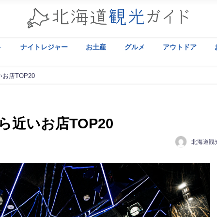
ト
ナイトレジャー
お土産
グルメ
アウトドア
お店TOP20
近いお店TOP20
北海道観