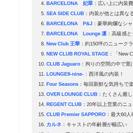
BARCELONA 妃翠
：広い上に内装
SEA SIDE CLUB
：内装が他とは異な
BARCELONA P&J
：豪華絢爛なシャ
BARCELONA Lounge 凛
：高級感と
New Club 王華
：約150坪のニューク
NEW CLUB ROYAL STAGE
：「New C
CLUB Jaguaro
：拘りの空間の中で寛
LOUNGE9-nine-
：西洋風の内装！
Four Seasons
：毎回新鮮な気持ちで
OVER LOUNGE CLUB
：たくさん癒し
REGENT CLUB
：20年以上営業のニ
CLUB Premier SAPPORO
：最大60
カルネ
：キャストの年齢層が幅広い