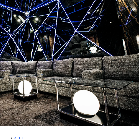
（
引用
）