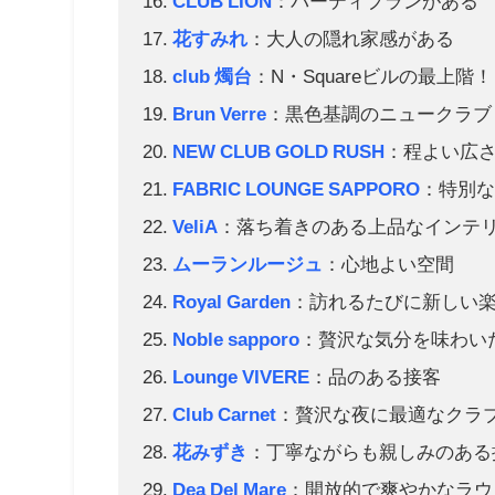
CLUB LION
：パーティプランがある
花すみれ
：大人の隠れ家感がある
club 燭台
：N・Squareビルの最上階！
Brun Verre
：黒色基調のニュークラブ
NEW CLUB GOLD RUSH
：程よい広
FABRIC LOUNGE SAPPORO
：特別
VeliA
：落ち着きのある上品なインテ
ムーランルージュ
：心地よい空間
Royal Garden
：訪れるたびに新しい
Noble sapporo
：贅沢な気分を味わい
Lounge VIVERE
：品のある接客
Club Carnet
：贅沢な夜に最適なクラ
花みずき
：丁寧ながらも親しみのある
Dea Del Mare
：開放的で爽やかなラウ