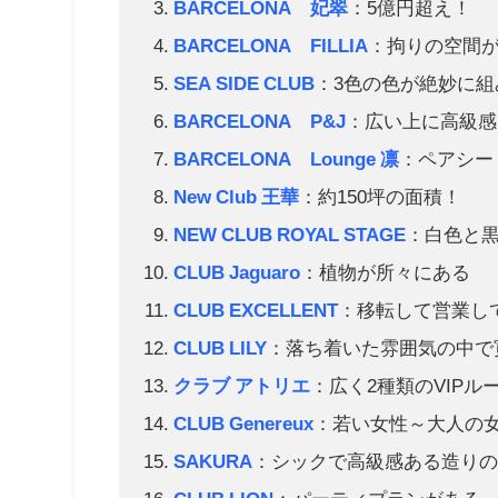
BARCELONA 妃翠
：5億円超え！
BARCELONA FILLIA
：拘りの空間
SEA SIDE CLUB
：3色の色が絶妙に
BARCELONA P&J
：広い上に高級感
BARCELONA Lounge 凛
：ペアシー
New Club 王華
：約150坪の面積！
NEW CLUB ROYAL STAGE
：白色と
CLUB Jaguaro
：植物が所々にある
CLUB EXCELLENT
：移転して営業し
CLUB LILY
：落ち着いた雰囲気の中で
クラブ アトリエ
：広く2種類のVIPル
CLUB Genereux
：若い女性～大人の
SAKURA
：シックで高級感ある造り