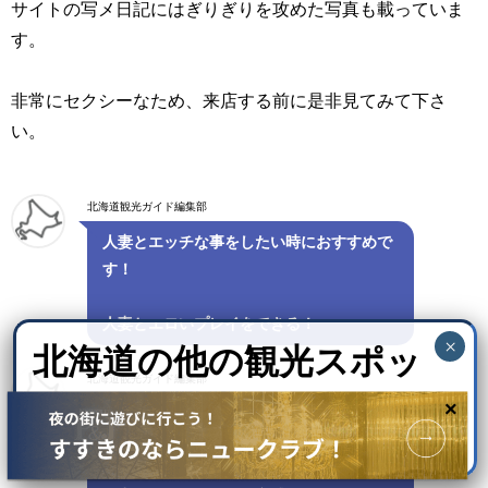
サイトの写メ日記にはぎりぎりを攻めた写真も載っていま
す。
非常にセクシーなため、来店する前に是非見てみて下さ
い。
北海道観光ガイド編集部
人妻とエッチな事をしたい時におすすめで
す！
人妻とエロいプレイをできる！
北海道の他の観光スポッ
北海道観光ガイド編集部
ト
💕
の一覧
人妻を身体をいっぱい楽しめて最高でし
た！
は
こちら
から！