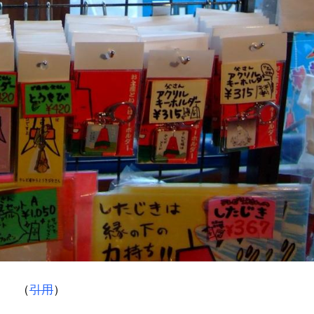
（
引用
）