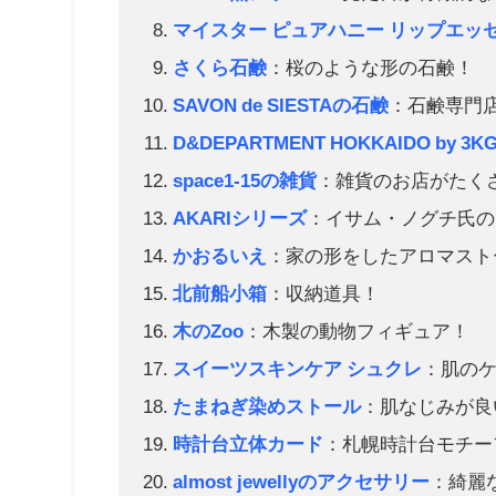
マイスター ピュアハニー リップエッ
さくら石鹸
：桜のような形の石鹸！
SAVON de SIESTAの石鹸
：石鹸専門
D&DEPARTMENT HOKKAIDO by 
space1-15の雑貨
：雑貨のお店がたく
AKARIシリーズ
：イサム・ノグチ氏の
かおるいえ
：家の形をしたアロマスト
北前船小箱
：収納道具！
木のZoo
：木製の動物フィギュア！
スイーツスキンケア シュクレ
：肌の
たまねぎ染めストール
：肌なじみが良
時計台立体カード
：札幌時計台モチー
almost jewellyのアクセサリー
：綺麗