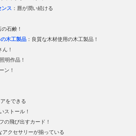
センス
：唇が潤い続ける
店の石鹸！
3KGの木工製品
：良質な木材使用の木工製品！
さん！
照明作品！
ーン！
ケアをできる
いストール！
フの飛び出すカード！
なアクセサリーが揃っている