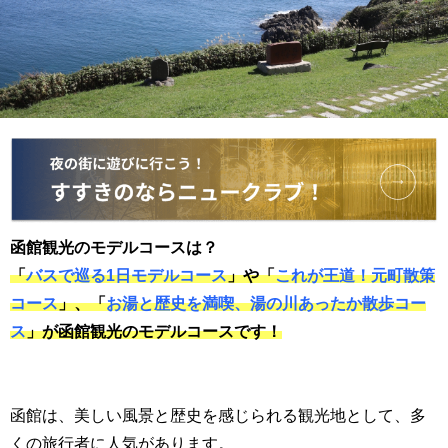
函館観光のモデルコースは？
「
バスで巡る1日モデルコース
」や「
これが王道！元町散策
コース
」、「
お湯と歴史を満喫、湯の川あったか散歩コー
ス
」が函館観光のモデルコース
です！
函館は、美しい風景と歴史を感じられる観光地として、多
くの旅行者に人気があります。