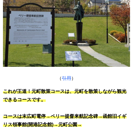
（
引用
）
これが王道！元町散策コースは、元町を散策しながら観光
できるコースです。
コースは末広町電停→ペリー提督来航記念碑→函館旧イギ
リス領事館(開港記念館)→元町公園→