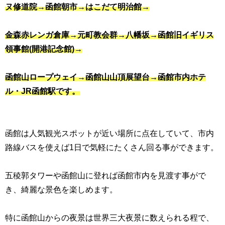
ヌ修道院→函館朝市→はこだて明治館→
金森赤レンガ倉庫→元町教会群→八幡坂→函館旧イギリス
領事館(開港記念館)→
函館山ロープウェイ→函館山山頂展望台→函館市内ホテ
ル・JR函館駅です。
函館は人気観光スポットが近い場所に点在していて、市内
路線バスを使えば1日で気軽にたくさん回る事ができます。
五稜郭タワーや函館山に登れば函館市内を見渡す事がで
き、綺麗な景色を楽しめます。
特に函館山からの夜景は世界三大夜景に数えられる程で、