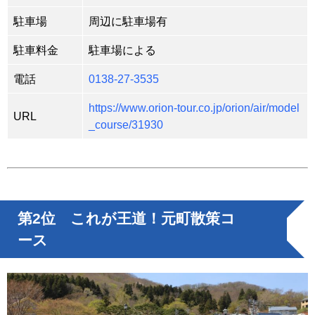
駐車場
周辺に駐車場有
駐車料金
駐車場による
電話
0138-27-3535
https://www.orion-tour.co.jp/orion/air/model
URL
_course/31930
第2位 これが王道！元町散策コ
ース