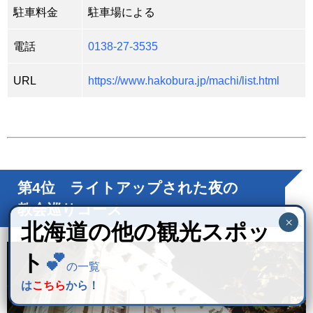
駐車料金
駐車場による
電話
0138-27-3535
URL
https://www.hakobura.jp/machi/list.html
第4位 ライトアップされた夜の
教会巡りコース
北海道の他の観光スポッ
ト
💕
の一覧
は
こちら
から！