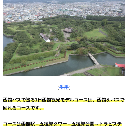
（
引用
）
函館バスで巡る1日函館観光モデルコースは、函館をバスで
回れるコースです。
コースは函館駅→五稜郭タワー→五稜郭公園→トラピスチ