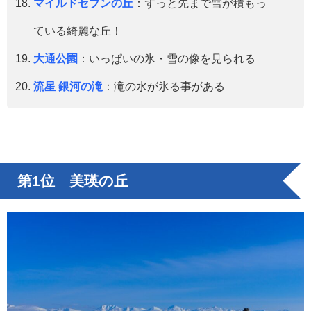
マイルドセブンの丘
：ずっと先まで雪が積もっ
ている綺麗な丘！
大通公園
：いっぱいの氷・雪の像を見られる
流星 銀河の滝
：滝の水が氷る事がある
第1位 美瑛の丘