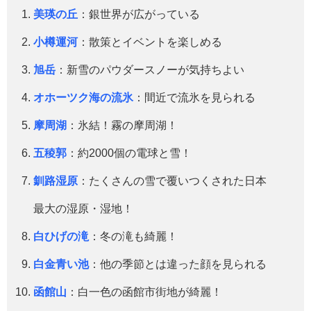
美瑛の丘
：銀世界が広がっている
小樽運河
：散策とイベントを楽しめる
旭岳
：新雪のパウダースノーが気持ちよい
オホーツク海の流氷
：間近で流氷を見られる
摩周湖
：氷結！霧の摩周湖！
五稜郭
：約2000個の電球と雪！
釧路湿原
：たくさんの雪で覆いつくされた日本
最大の湿原・湿地！
白ひげの滝
：冬の滝も綺麗！
白金青い池
：他の季節とは違った顔を見られる
函館山
：白一色の函館市街地が綺麗！