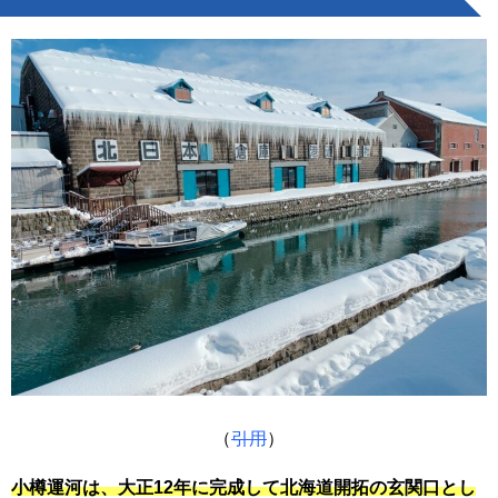
（
引用
）
小樽運河は、大正12年に完成して北海道開拓の玄関口とし