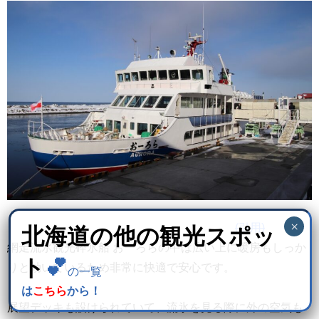
(引用)
北海道の他の観光スポッ
網走流氷観光砕氷船 おーろらの中は広い上に暖房もしっか
ト
💕
りと効いているため非常に快適で安心です。
の一覧
は
こちら
から！
展望デッキも設けられていて、流氷を見る際に外の空気も