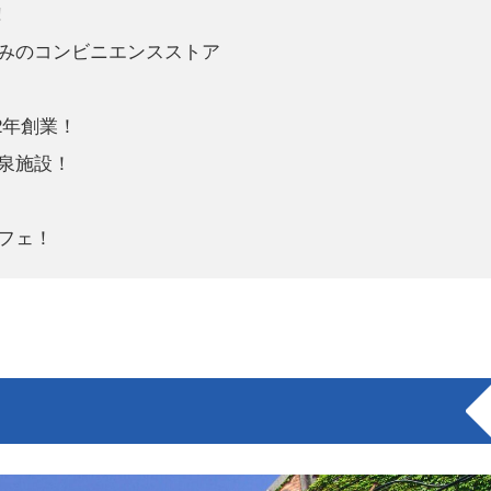
!
みのコンビニエンスストア
2年創業！
泉施設！
フェ！