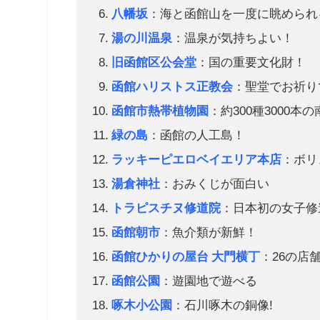
八幡坂
：海と函館山を一度に眺められ
湯の川温泉
：温泉が気持ちよい！
旧函館区公会堂
：国の重要文化財！
函館ハリストス正教会
：聖堂でお祈り
函館市熱帯植物園
：約300種3000
緑の島
：函館の人工島！
ラッキーピエロベイエリア本店
：ボリ
湯倉神社
：おみくじが面白い
トラピスチヌ修道院
：日本初の女子修
函館朝市
：魚介類が新鮮！
函館ひかりの屋台 大門横丁
：26の店
函館公園
：遊園地で遊べる
啄木小公園
：石川啄木の銅像!