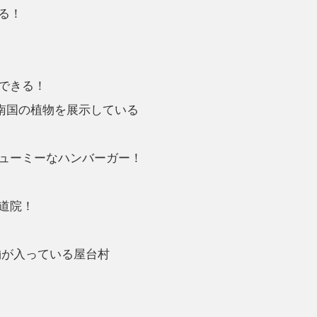
る！
できる！
本の南国の植物を展示している
ューミーなハンバーガー！
道院！
舗が入っている屋台村