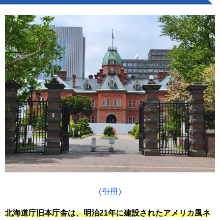
（
引用
）
北海道庁旧本庁舎は、明治21年に建設されたアメリカ風ネ