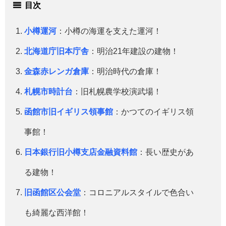
目次
小樽運河
：小樽の海運を支えた運河！
北海道庁旧本庁舎
：明治21年建設の建物！
金森赤レンガ倉庫
：明治時代の倉庫！
札幌市時計台
：旧札幌農学校演武場！
函館市旧イギリス領事館
：かつてのイギリス領
事館！
日本銀行旧小樽支店金融資料館
：長い歴史があ
る建物！
旧函館区公会堂
：コロニアルスタイルで色合い
も綺麗な西洋館！