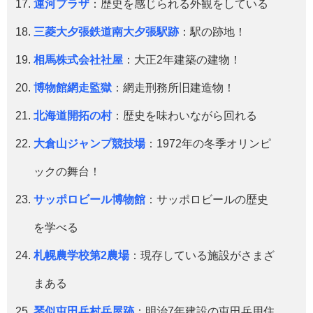
運河プラザ
：歴史を感じられる外観をしている
三菱大夕張鉄道南大夕張駅跡
：駅の跡地！
相馬株式会社社屋
：大正2年建築の建物！
博物館網走監獄
：網走刑務所旧建造物！
北海道開拓の村
：歴史を味わいながら回れる
大倉山ジャンプ競技場
：1972年の冬季オリンピ
ックの舞台！
サッポロビール博物館
：サッポロビールの歴史
を学べる
札幌農学校第2農場
：現存している施設がさまざ
まある
琴似屯田兵村兵屋跡
：明治7年建設の屯田兵用住