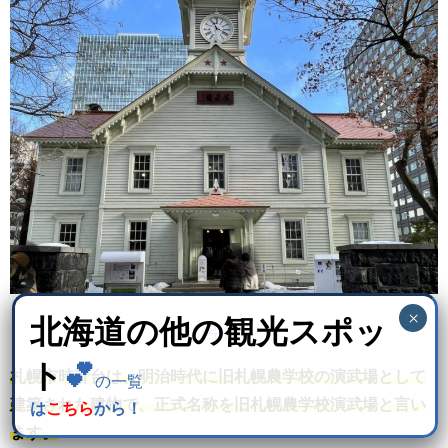
北海道の他の観光スポッ
（
引用
）
ト
💕
札幌市時計台は、明治時代に旧札幌農学校の演武場として
の一覧
建築された建物で、正式名称を旧札幌農学校演武場と言い
は
こちら
から！
ます。