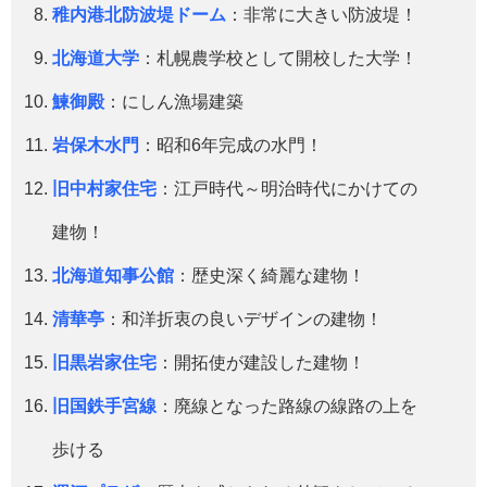
稚内港北防波堤ドーム
：非常に大きい防波堤！
北海道大学
：札幌農学校として開校した大学！
鰊御殿
：にしん漁場建築
岩保木水門
：昭和6年完成の水門！
旧中村家住宅
：江戸時代～明治時代にかけての
建物！
北海道知事公館
：歴史深く綺麗な建物！
清華亭
：和洋折衷の良いデザインの建物！
旧黒岩家住宅
：開拓使が建設した建物！
旧国鉄手宮線
：廃線となった路線の線路の上を
歩ける