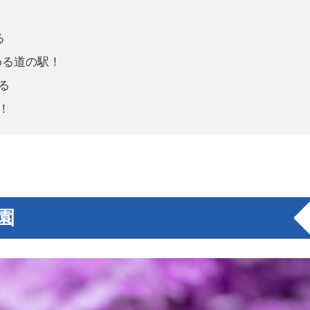
る
める道の駅！
る
！
園