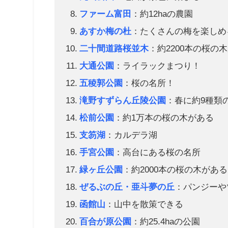
ファーム富田
：約12haの農園
あすか梅の杜
：たくさんの梅を楽しめ
二十間道路桜並木
：約2200本の桜の
大通公園
：ライラックまつり！
五稜郭公園
：桜の名所！
滝野すずらん丘陵公園
：春に約9種類
松前公園
：約1万本の桜の木がある
支笏湖
：カルデラ湖
手宮公園
：高台にある桜の名所
緑ヶ丘公園
：約2000本の桜の木がある
ぜるぶの丘・亜斗夢の丘
：パンジーや
函館山
：山中を散策できる
百合が原公園
：約25.4haの公園